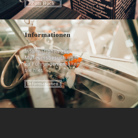
Zum Buch
Informationen
Informationen zum
Museumsbesuch und
zu Führungen erhalten
sie hier.
Informationen