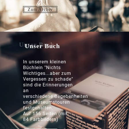
Zum Archiv
Unser Buch
In unserem kleinen
Büchlein "Nichts
Wichtiges...aber zum
Vergessen zu schade"
sind die Erinnerungen
an
verschiedene
Begebenheiten
und Museumstouren
festgehalten.
Auf 156 Seiten (mit
84 Farbbildern)