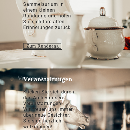
Sammelsurium in
einem kleinen
Rundgang und holen
Sie sich Ihre alten
Erinnerungen zurück.
Zum Rundgang
Veranstaltungen
Klicken Sie sich durch
das Archiv unserer
Veranstaltungen.
Wir freuen uns immer
über neue Gesichter,
Sie sind herzlich
willkommen!