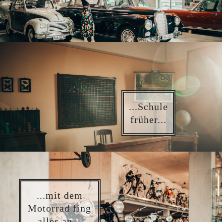
...Schule
früher...
...mit dem
Motorrad fing
alles an...