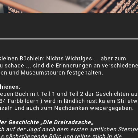
leinen Büchlein: Nichts Wichtiges ... aber zum
 schade ... sind die Erinnerungen an verschieden
en und Museumstouren festgehalten.
chienen.
uen Buch mit Teil 1 und Teil 2 der Geschichten au
 84 Farbbildern ) wird in ländlich rustikalem Stil et
zeln und auch zum Nachdenken wiedergegeben.
der Geschichte „Die Dreiradsache„
ch auf der Jagd nach dem ersten amtlichen Stempe
as nächstliegende Büro und reihte mich in die