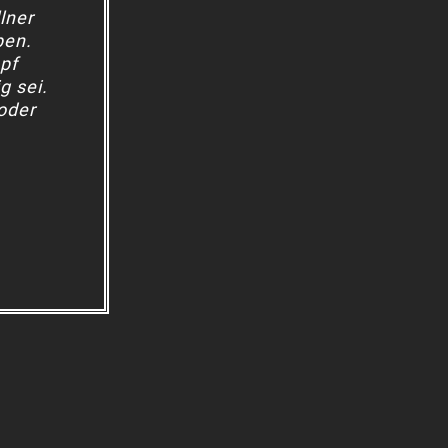
lner
ben.
pf
g sei.
oder