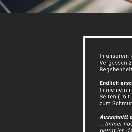
In unserem k
Vergessen zu
Begebenheit
Endlich ers
In meinem ne
Seiten ( mit
zum Schmun
Ausschnitt 
...Immer no
betrat ich d