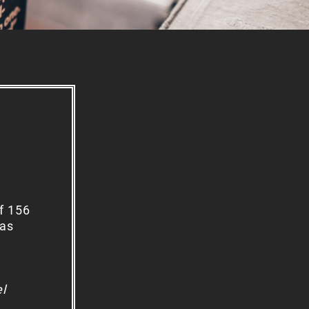
e
f 156
was
l